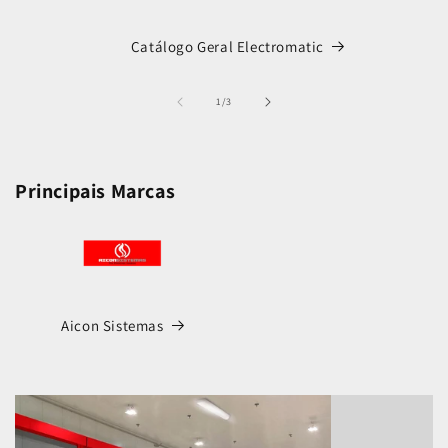
Catálogo Geral Electromatic
de
1
/
3
Principais Marcas
Aicon Sistemas